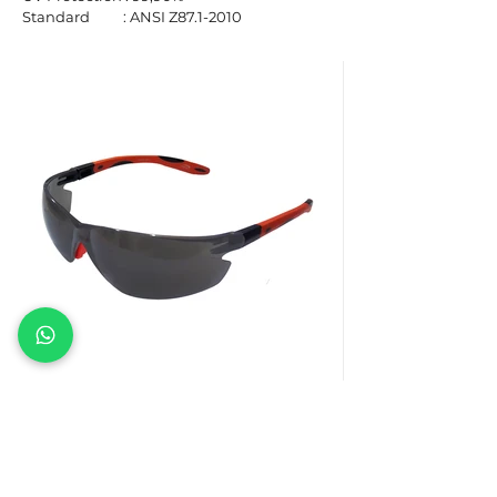
Standard : ANSI Z87.1-2010​
SAFETY EYEWEAR LP 84
Lens Color : Smoke Mirror
Material : Polycarbonate